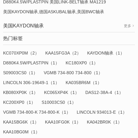
D880K4.5W/PLASTPIN 美国LINK-BELT轴承 MA1219
美国KAYDON轴承,德国ASKUBAL轴承,美国BWC轴承
美国KAYDON轴承
更多
热门标签
KC070XP0M（2）
KAA15FG3A（2）
KAYDON轴承（1）
D880K4.5W/PLASTPIN（1）
KC180XP0（1）
S09003CS0（1）
VGMB 734-800 734-800（1）
LINCOLN 306-19649-1（1）
KA035BR6M（1）
KB080XP0K（1）
KC065XP4K（1）
DAS12-38A-4（1）
KC200XP0（1）
S10003CS0（1）
VGMB 734-800-K 734-800-K（1）
LINCOLN 934013-E（1）
KAA15BG6K（1）
KAA10FG0K（1）
KA042BR0K（1）
KAA10BG0M（1）